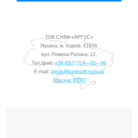
ТОВ СНВФ «АРГУС»
Україна, м. Харків, 61058,
вул. Ромена Ролана, 12,
Тел./факс
+38 (057) 714—01—96
E-mail:
argus@banksoft.com.ua
Про нас [PDF]