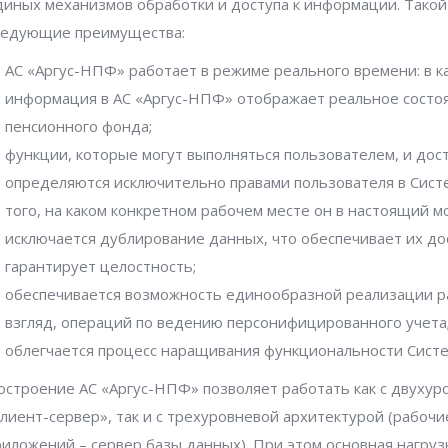
диных механизмов обработки и доступа к информации. Такой
ледующие преимущества:
АС «Аргус-НПФ» работает в режиме реального времени: в 
информация в АС «Аргус-НПФ» отображает реальное состоя
пенсионного фонда;
функции, которые могут выполняться пользователем, и до
определяются исключительно правами пользователя в Систе
того, на каком конкретном рабочем месте он в настоящий м
исключается дублирование данных, что обеспечивает их до
гарантирует целостность;
обеспечивается возможность единообразной реализации р
взгляд, операций по ведению персонифицированного учета
облегчается процесс наращивания функциональности Сист
остроение АС «Аргус-НПФ» позволяет работать как с двухур
клиент-сервер», так и с трехуровневой архитектурой (рабочи
риложений – сервер базы данных). При этом основная нагруз