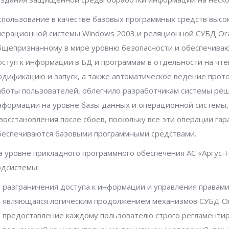
спользование в качестве базовых программных средств выс
перационной системы Windows 2003 и реляционной СУБД Or
бщепризнанному в мире уровню безопасности и обеспечив
оступ к информации в БД и программам в отдельности на чте
одификацию и запуск, а также автоматическое ведение прот
аботы пользователей, облегчило разработчикам системы ре
нформации на уровне базы данных и операционной системы,
 восстановления после сбоев, поскольку все эти операции га
беспечиваются базовыми программными средствами.
а уровне прикладного программного обеспечения АС «Аргус
одсистемы:
разграничения доступа к информации и управления правами
являющаяся логическим продолжением механизмов СУБД Or
предоставление каждому пользователю строго регламенти