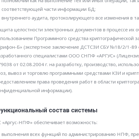
полномочий как на выполнение тех или иных операций, так и
соответствующей части информации БД;
внутреннего аудита, протоколирующего все изменения в та
ащита целостности электронных документов в процессе их о
спользованием Программного средства криптографической 
Грифон-Б» (экспертное заключение ДСТСЗИ СБУ №18/2/1-89 от
азработанного специалистами ООО СНПФ «АРГУС» (Лицензи
79038 от 02.08.2004 г. на разработку, производство, использ
воз, вывоз и торговлю программными средствами КЗИ и крип
редоставлением права проведения работ в области криптог
онфиденциальной информации).
ункциональный состав системы
С «Аргус-НПФ» обеспечивает возможность:
выполнения всех функций по администрированию НПФ, пр