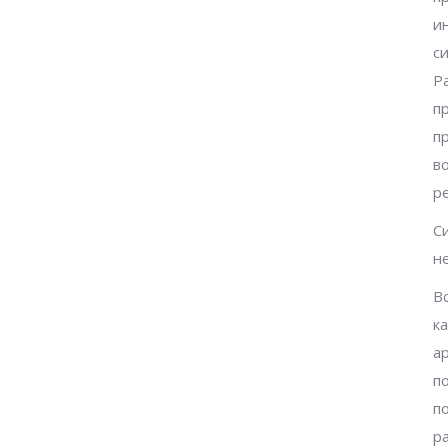
и
с
Р
п
п
в
р
С
н
В
к
а
п
п
р