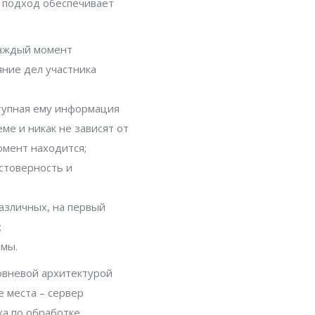
 подход обеспечивает
каждый момент
ние дел участника
ступная ему информация
ме и никак не зависят от
омент находится;
стоверность и
азличных, на первый
;
емы.
овневой архитектурой
е места – сервер
ка по обработке