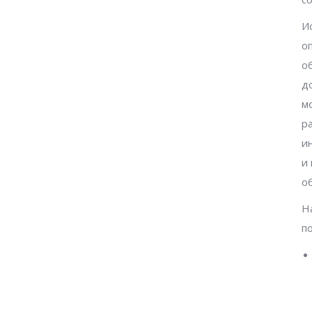
И
о
о
д
м
р
и
и
о
Н
п