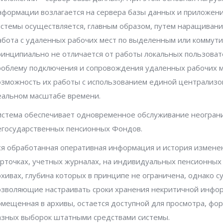
нформации возлагается на сервера базы данных и приложен
истемы осуществляется, главным образом, путем наращивани
абота с удаленных рабочих мест по выделенным или коммут
ринципиально не отличается от работы локальных пользоват
роблему подключения и сопровождения удаленных рабочих м
озможность их работы с использованием единой централизо
еальном масштабе времени.
истема обеспечивает одновременное обслуживание неограни
егосударственных пенсионных Фондов.
ся обработанная оперативная информация и история изменен
арточках, учетных журналах, на индивидуальных пенсионных 
рхивах, глубина которых в принципе не ограничена, однако 
озволяющие настраивать сроки хранения некритичной инфо
омещенная в архивы, остается доступной для просмотра, фо
азных выборок штатными средствами системы.