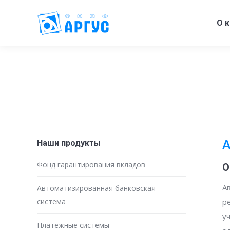
О 
А
Наши продукты
Фонд гарантирования вкладов
О
А
Автоматизированная банковская
система
р
у
Платежные системы