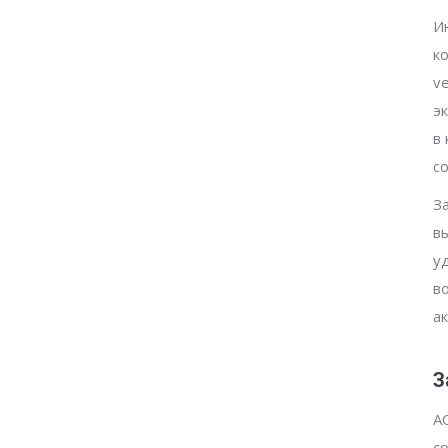
И
к
v
э
в
с
З
в
у
в
а
З
А
с