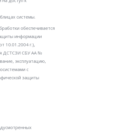
 на доступ к
блицах системы.
бработки обеспечивается
защиты информации
 10.01.2004 г.),
я ДСТСЗИ СБУ АА №
ование, эксплуатацию,
тосистемами с
рафической защиты
едусмотренных