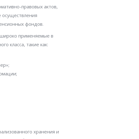
рмативно-правовых актов,
е осуществления
енсионных фондов.
 широко применяемые в
о класса, такие как:
ер»;
рмации;
рализованного хранения и