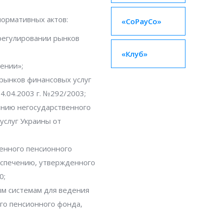
нормативных актов:
«CoPayCo»
регулировании рынков
«Клуб»
ении»;
рынков финансовых услуг
.04.2003 г. №292/2003;
анию негосударственного
услуг Украины от
енного пенсионного
еспечению, утвержденного
0;
м системам для ведения
го пенсионного фонда,