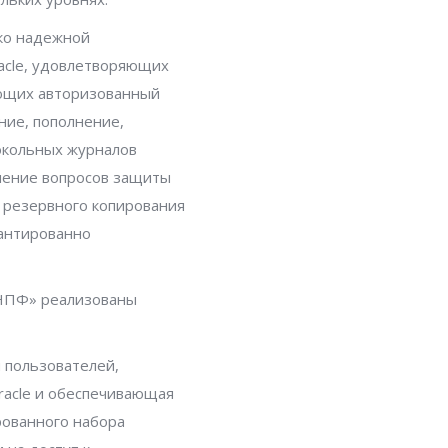
око надежной
acle, удовлетворяющих
ающих авторизованный
ние, пополнение,
окольных журналов
шение вопросов защиты
 резервного копирования
рантированно
-НПФ» реализованы
 пользователей,
acle и обеспечивающая
рованного набора