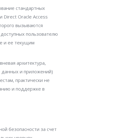
зование стандартных
 Direct Oracle Access
оторого вызываются
 доступных пользователю
ме и ее текущим
вневая архитектура,
ы данных и приложений)
естам, практически не
анию и поддержке в
ой безопасности за счет
льких уровнях.