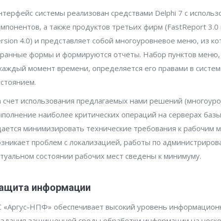
нтерфейс системы реализован средствами Delphi 7 с исполь
омпонентов, а также продуктов третьих фирм (FastReport 3.0 и
ersion 4.0) и представляет собой многоуровневое меню, из к
кранные формы и формируются отчеты. Набор пунктов меню,
 каждый момент времени, определяется его правами в систе
остоянием.
а счет использования предлагаемых нами решений (многоуро
ыполнение наиболее критических операций на серверах баз
дается минимизировать технические требования к рабочим м
озникает проблем с локализацией, работы по администриров
ктуальном состоянии рабочих мест сведены к минимуму.
ащита информации
С «Аргус-НПФ» обеспечивает высокий уровень информационн
оздания защищенной среды обработки информации на неско